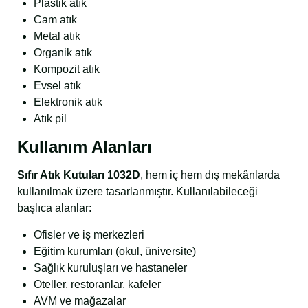
Plastik atık
Cam atık
Metal atık
Organik atık
Kompozit atık
Evsel atık
Elektronik atık
Atık pil
Kullanım Alanları
Sıfır Atık Kutuları 1032D
, hem iç hem dış mekânlarda
kullanılmak üzere tasarlanmıştır. Kullanılabileceği
başlıca alanlar:
Ofisler ve iş merkezleri
Eğitim kurumları (okul, üniversite)
Sağlık kuruluşları ve hastaneler
Oteller, restoranlar, kafeler
AVM ve mağazalar