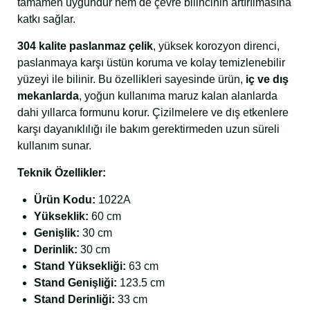
tamamen uygundur hem de çevre bilincinin artırılmasına
katkı sağlar.
304 kalite paslanmaz çelik
, yüksek korozyon direnci,
paslanmaya karşı üstün koruma ve kolay temizlenebilir
yüzeyi ile bilinir. Bu özellikleri sayesinde ürün,
iç ve dış
mekanlarda
, yoğun kullanıma maruz kalan alanlarda
dahi yıllarca formunu korur. Çizilmelere ve dış etkenlere
karşı dayanıklılığı ile bakım gerektirmeden uzun süreli
kullanım sunar.
Teknik Özellikler:
Ürün Kodu:
1022A
Yükseklik:
60 cm
Genişlik:
30 cm
Derinlik:
30 cm
Stand Yüksekliği:
63 cm
Stand Genişliği:
123.5 cm
Stand Derinliği:
33 cm