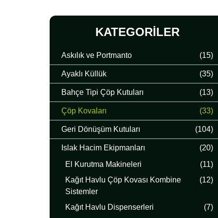
KATEGORILER
Askılık ve Portmanto
(15)
Ayaklı Küllük
(35)
Bahçe Tipi Çöp Kutuları
(13)
Çöp Kovaları
(33)
Geri Dönüşüm Kutuları
(104)
Islak Hacim Ekipmanları
(20)
El Kurutma Makineleri
(11)
Kağıt Havlu Çöp Kovası Kombine
(12)
Sistemler
Kağıt Havlu Dispenserleri
(7)