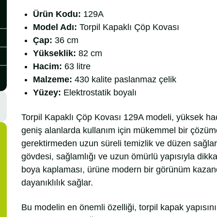
Ürün Kodu:
129A
Model Adı:
Torpil Kapaklı Çöp Kovası
Çap:
36 cm
Yükseklik:
82 cm
Hacim:
63 litre
Malzeme:
430 kalite paslanmaz çelik
Yüzey:
Elektrostatik boyalı
Torpil Kapaklı Çöp Kovası 129A modeli, yüksek hac
geniş alanlarda kullanım için mükemmel bir çözümdü
gerektirmeden uzun süreli temizlik ve düzen sağlar.
gövdesi, sağlamlığı ve uzun ömürlü yapısıyla dikka
boya kaplaması, ürüne modern bir görünüm kazandı
dayanıklılık sağlar.
Bu modelin en önemli özelliği, torpil kapak yapısın