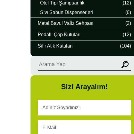
Otel Tipi Şampuanlık
(12)
Sıvı Sabun Dispenserleri
(6)
Metal Bavul Valiz Sehpası
(2)
Pedallı Çöp Kutuları
(12)
Sıfır Atık Kutuları
(104)
Sizi Arayalım!