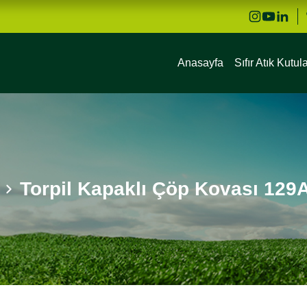
Anasayfa
Sıfır Atık Kutula
Torpil Kapaklı Çöp Kovası 129