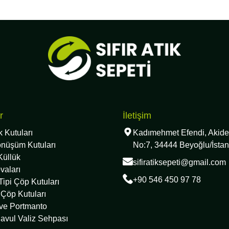
r
İletişim
ık Kutuları
Kadımehmet Efendi, Akide
önüşüm Kutuları
No:7, 34444 Beyoğlu/İstan
Küllük
sifiratiksepeti@gmail.com
vaları
+90 546 450 97 78
ipi Çöp Kutuları
 Çöp Kutuları
 ve Portmanto
avul Valiz Sehpası