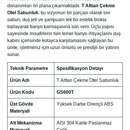
donanımları ön plana çıkarmaktadır.
T Alttan Çekme
Otel Sabunluk
, bu vizyonun bir parçası olarak sıvı
sabun, duş jeli ve şampuanı tek bir estetik blokta
toplayarak banyo karmaşasına son verir. Üçlü yapısı
sayesinde misafirlerin tüm temel banyo ihtiyaçlarını duş
kabini içerisinde kolayca karşılamasını sağlayan bu
ünite, işletmeniz için uzun ömürlü ve prestijli bir yatırım
sunar.
Teknik Parametre
Spesifikasyon Detayı
Ürün Adı
T Alttan Çekme Otel Sabunluk
Ürün Kodu
GS600T
Üst Gövde
Yüksek Darbe Dirençli ABS
Materyali
Alt Mekanizma
AISI 304 Kalite Paslanmaz
Materyali
Çelik