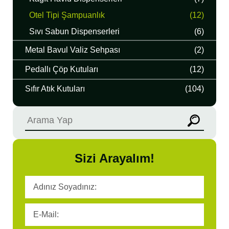
Otel Tipi Şampuanlık
(12)
Sıvı Sabun Dispenserleri
(6)
Metal Bavul Valiz Sehpası
(2)
Pedallı Çöp Kutuları
(12)
Sıfır Atık Kutuları
(104)
Sizi Arayalım!