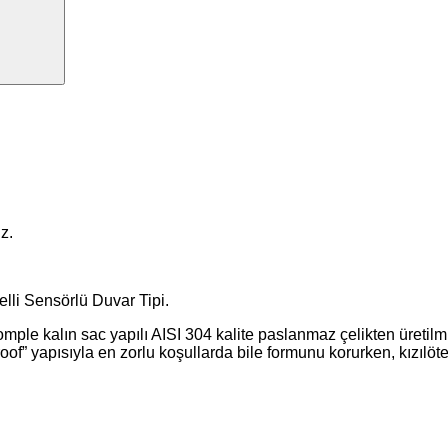
z.
mple kalın sac yapılı AISI 304 kalite paslanmaz çelikten üretilmiş
proof” yapısıyla en zorlu koşullarda bile formunu korurken, kızılö