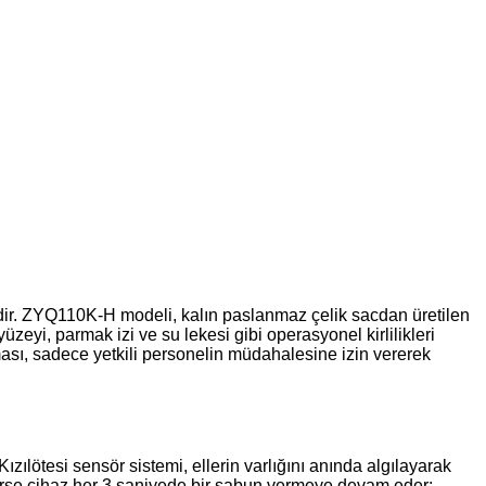
idir. ZYQ110K-H modeli, kalın paslanmaz çelik sacdan üretilen
üzeyi, parmak izi ve su lekesi gibi operasyonel kirlilikleri
zması, sadece yetkili personelin müdahalesine izin vererek
Kızılötesi sensör sistemi, ellerin varlığını anında algılayarak
ilirse cihaz her 3 saniyede bir sabun vermeye devam eder;