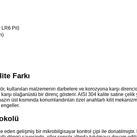
 LR6 Pil)
n)
ite Farkı
tör, kullanılan malzemenin darbelere ve korozyona karşı direnc
rşı olağanüstü bir direnç gösterir. AISI 304 kalite satine çelik y
Cihazın üst kısmında konumlandırılan özel anahtarlı kilit mekani
engeller.
tokolü
e eden gelişmiş bir mikrobilgisayar kontrol çipi ile donatılmıştır. 
akıllı döngü sayesinde, eller sensör altında tutulmaya devam ed