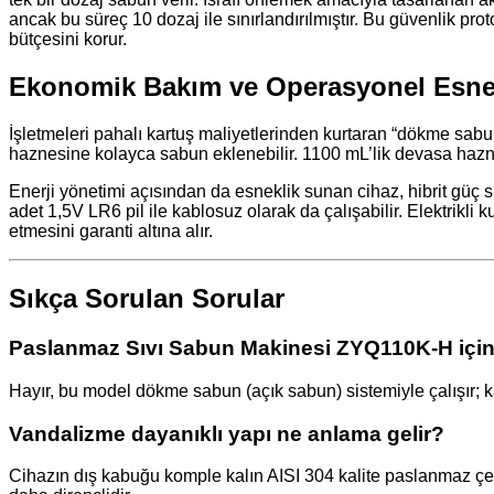
ancak bu süreç 10 dozaj ile sınırlandırılmıştır. Bu güvenlik
bütçesini korur.
Ekonomik Bakım ve Operasyonel Esne
İşletmeleri pahalı kartuş maliyetlerinden kurtaran “dökme sabun”
haznesine kolayca sabun eklenebilir. 1100 mL’lik devasa hazne k
Enerji yönetimi açısından da esneklik sunan cihaz, hibrit güç s
adet 1,5V LR6 pil ile kablosuz olarak da çalışabilir. Elektrikl
etmesini garanti altına alır.
Sıkça Sorulan Sorular
Paslanmaz Sıvı Sabun Makinesi ZYQ110K-H için 
Hayır, bu model dökme sabun (açık sabun) sistemiyle çalışır; kar
Vandalizme dayanıklı yapı ne anlama gelir?
Cihazın dış kabuğu komple kalın AISI 304 kalite paslanmaz çelik