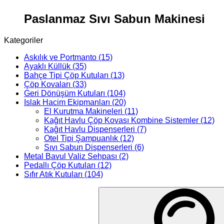
Paslanmaz Sıvı Sabun Makinesi
Kategoriler
Askılık ve Portmanto
(15)
Ayaklı Küllük
(35)
Bahçe Tipi Çöp Kutuları
(13)
Çöp Kovaları
(33)
Geri Dönüşüm Kutuları
(104)
Islak Hacim Ekipmanları
(20)
El Kurutma Makineleri
(11)
Kağıt Havlu Çöp Kovası Kombine Sistemler
(12)
Kağıt Havlu Dispenserleri
(7)
Otel Tipi Şampuanlık
(12)
Sıvı Sabun Dispenserleri
(6)
Metal Bavul Valiz Sehpası
(2)
Pedallı Çöp Kutuları
(12)
Sıfır Atık Kutuları
(104)