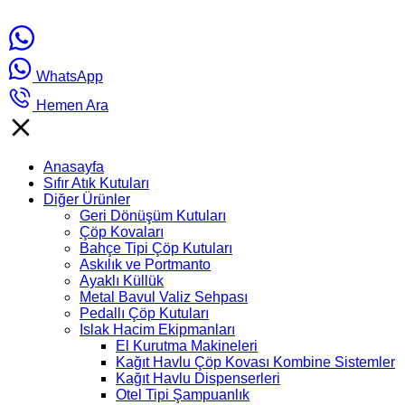
WhatsApp
Hemen Ara
Anasayfa
Sıfır Atık Kutuları
Diğer Ürünler
Geri Dönüşüm Kutuları
Çöp Kovaları
Bahçe Tipi Çöp Kutuları
Askılık ve Portmanto
Ayaklı Küllük
Metal Bavul Valiz Sehpası
Pedallı Çöp Kutuları
Islak Hacim Ekipmanları
El Kurutma Makineleri
Kağıt Havlu Çöp Kovası Kombine Sistemler
Kağıt Havlu Dispenserleri
Otel Tipi Şampuanlık