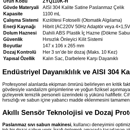
Ürün Kodu
ZYQ110K-H
Gövde Materyali
AISI 304 Kalite Satine Paslanmaz Çelik
Kapasite
1100 mL
Çalışma Sistemi
Kızılötesi Fotoselli (Otomatik Algılama)
Enerji Kaynağı
Hibrit (AC220V 50Hz Adaptör veya 4×1,5V
Dolum Haznesi
Dahili ABS Plastik İç Hazne (Dökme Sabu
Güvenlik
Hırsızlık Önleyici Kilit Sistemi
Boyutlar
147 x 106 x 265 mm
Dozaj Kontrolü
Her 3 sn’de bir dozaj (Maks. 10 Kez)
Yapısal Özellik
Kalın Sac, Darbelere Karşı Dayanıklı
Endüstriyel Dayanıklılık ve AISI 304 Kal
Profesyonel alanlarda ekipman ömrünü belirleyen en kritik fak
gövdesiyle vandalizm girişimlerine ve yoğun fiziksel aşınmaya ka
gizleyerek temizlik personeli üzerindeki iş yükünü hafifletir. 
hırsızlığı ve sabun içine yabancı madde eklenmesini tamamen 
Akıllı Sensör Teknolojisi ve Dozaj Pro
Paslanmaz sıvı sabun makinesi
, kullanıcı deneyimini optimiz
tek bir dozaj sabun verir. İsrafı önlemek amacıyla tasarlanan 