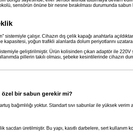
 protokolü, sensörün önüne bir nesne bırakılması durumunda sab
klik
 sistemiyle çalışır. Cihazın dış çelik kapağı anahtarla açıldıkta
apasitesi, yoğun trafikli alanlarda dolum periyotlarını uzatarak
istemiyle geliştirilmiştir. Ürün kolisinden çıkan adaptör ile 22
i kullanımda pillerin takılı olması, şebeke kesintilerinde cihaz
özel bir sabun gerekir mi?
tuş bağımlılığı yoktur. Standart sıvı sabunlar ile yüksek verim al
 sacdan üretilmiştir. Bu yapı, kasıtlı darbelere, sert kullanım k