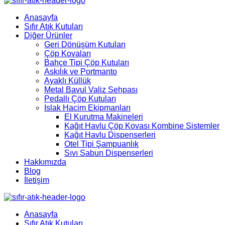
Anasayfa
Sıfır Atık Kutuları
Diğer Ürünler
Geri Dönüşüm Kutuları
Çöp Kovaları
Bahçe Tipi Çöp Kutuları
Askılık ve Portmanto
Ayaklı Küllük
Metal Bavul Valiz Sehpası
Pedallı Çöp Kutuları
Islak Hacim Ekipmanları
El Kurutma Makineleri
Kağıt Havlu Çöp Kovası Kombine Sistemler
Kağıt Havlu Dispenserleri
Otel Tipi Şampuanlık
Sıvı Sabun Dispenserleri
Hakkımızda
Blog
İletişim
Anasayfa
Sıfır Atık Kutuları