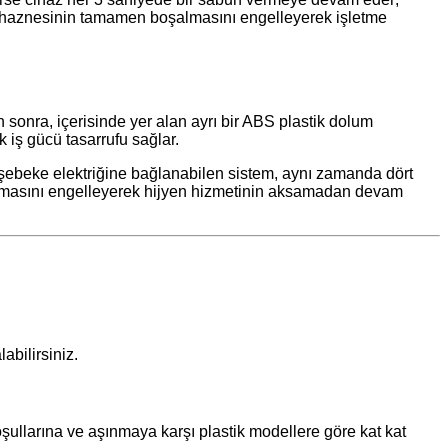
un haznesinin tamamen boşalmasını engelleyerek işletme
n sonra, içerisinde yer alan ayrı bir ABS plastik dolum
 iş gücü tasarrufu sağlar.
0V şebeke elektriğine bağlanabilen sistem, aynı zamanda dört
ın durmasını engelleyerek hijyen hizmetinin aksamadan devam
abilirsiniz.
oşullarına ve aşınmaya karşı plastik modellere göre kat kat