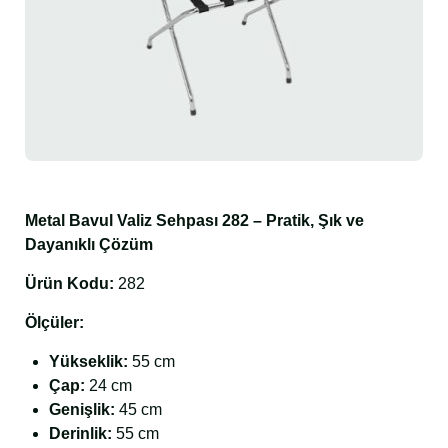
Metal Bavul Valiz Sehpası 282 – Pratik, Şık ve
Dayanıklı Çözüm
Ürün Kodu:
282
Ölçüler:
Yükseklik:
55 cm
Çap:
24 cm
Genişlik:
45 cm
Derinlik:
55 cm