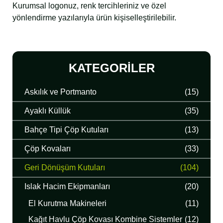
Kurumsal logonuz, renk tercihleriniz ve özel
yönlendirme yazılarıyla ürün kişiselleştirilebilir.
KATEGORILER
Askılık ve Portmanto
(15)
Ayaklı Küllük
(35)
Bahçe Tipi Çöp Kutuları
(13)
Çöp Kovaları
(33)
Geri Dönüşüm Kutuları
(104)
Islak Hacim Ekipmanları
(20)
El Kurutma Makineleri
(11)
Kağıt Havlu Çöp Kovası Kombine Sistemler
(12)