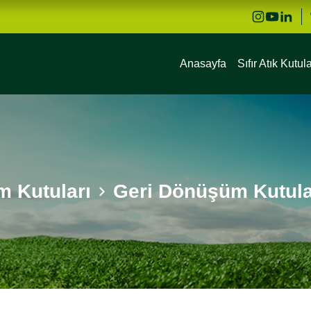
Anasayfa
Sıfır Atık Kutula
 Kutuları
Geri Dönüşüm Kutula