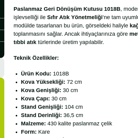
Paslanmaz Geri Dönüşüm Kutusu 1018B
, moder
işlevselliği ile
Sıfır Atık Yönetmeliği
’ne tam uyumlu
modülde tasarlanan bu ürün, görseldeki haliyle
kağ
toplanmasını sağlar. Ancak ihtiyaçlarınıza göre
met
tıbbi atık
türlerinde üretim yapılabilir.
Teknik Özellikler:
Ürün Kodu:
1018B
Kova Yüksekliği:
72 cm
Kova Genişliği:
30 cm
Kova Çapı:
30 cm
Stand Genişliği:
104 cm
Stand Derinliği:
36,5 cm
Malzeme:
430 kalite paslanmaz çelik
Form:
Kare