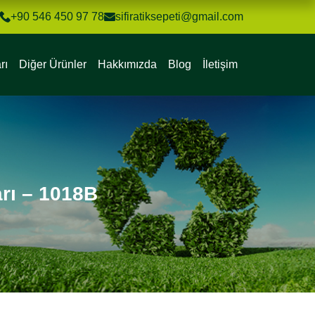
+90 546 450 97 78
sifiratiksepeti@gmail.com
rı
Diğer Ürünler
Hakkımızda
Blog
İletişim
rı – 1018B