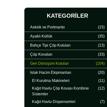
KATEGORILER
Askılık ve Portmanto
(15)
Ayaklı Küllük
(35)
Bahçe Tipi Çöp Kutuları
(13)
Çöp Kovaları
(33)
Geri Dönüşüm Kutuları
(104)
Islak Hacim Ekipmanları
(20)
El Kurutma Makineleri
(11)
Kağıt Havlu Çöp Kovası Kombine
(12)
Sistemler
Kağıt Havlu Dispenserleri
(7)