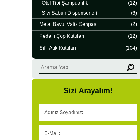
Otel Tipi Şampuanlık
(12)
Sıvı Sabun Dispenserleri
(6)
Metal Bavul Valiz Sehpası
(2)
Pedallı Çöp Kutuları
(12)
Sıfır Atık Kutuları
(104)
Sizi Arayalım!