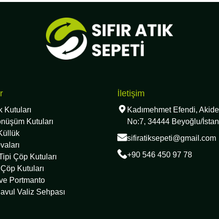
r
İletişim
ık Kutuları
Kadımehmet Efendi, Akide
önüşüm Kutuları
No:7, 34444 Beyoğlu/İstan
Küllük
sifiratiksepeti@gmail.com
vaları
+90 546 450 97 78
ipi Çöp Kutuları
 Çöp Kutuları
 ve Portmanto
avul Valiz Sehpası