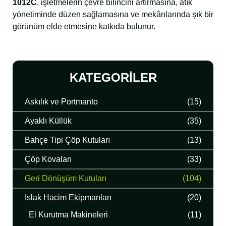
1012C
, işletmelerin çevre bilincini artırmasına, atık
yönetiminde düzen sağlamasına ve mekânlarında şık bir
görünüm elde etmesine katkıda bulunur.
KATEGORILER
Askılık ve Portmanto
(15)
Ayaklı Küllük
(35)
Bahçe Tipi Çöp Kutuları
(13)
Çöp Kovaları
(33)
Geri Dönüşüm Kutuları
(104)
Islak Hacim Ekipmanları
(20)
El Kurutma Makineleri
(11)