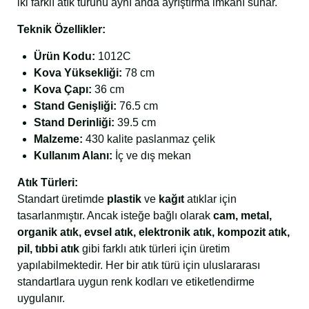
iki farklı atık türünü aynı anda ayrıştırma imkânı sunar.
Teknik Özellikler:
Ürün Kodu:
1012C
Kova Yüksekliği:
78 cm
Kova Çapı:
36 cm
Stand Genişliği:
76.5 cm
Stand Derinliği:
39.5 cm
Malzeme:
430 kalite paslanmaz çelik
Kullanım Alanı:
İç ve dış mekan
Atık Türleri:
Standart üretimde
plastik
ve
kağıt
atıklar için
tasarlanmıştır. Ancak isteğe bağlı olarak
cam, metal,
organik atık, evsel atık, elektronik atık, kompozit atık,
pil, tıbbi atık
gibi farklı atık türleri için üretim
yapılabilmektedir. Her bir atık türü için uluslararası
standartlara uygun renk kodları ve etiketlendirme
uygulanır.