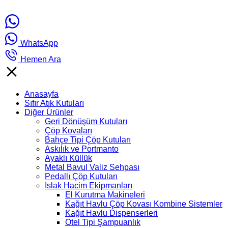
WhatsApp
Hemen Ara
Anasayfa
Sıfır Atık Kutuları
Diğer Ürünler
Geri Dönüşüm Kutuları
Çöp Kovaları
Bahçe Tipi Çöp Kutuları
Askılık ve Portmanto
Ayaklı Küllük
Metal Bavul Valiz Sehpası
Pedallı Çöp Kutuları
Islak Hacim Ekipmanları
El Kurutma Makineleri
Kağıt Havlu Çöp Kovası Kombine Sistemler
Kağıt Havlu Dispenserleri
Otel Tipi Şampuanlık