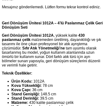
Mesajınız gönderilemedi. Lütfen formu tekrar kontrol ediniz.
Geri Dönüşüm Ünitesi 1012A – 4’lü Paslanmaz Çelik Geri
Dönüşüm Seti
Geri Dönüşüm Ünitesi 1012A
, yüksek kalite
430
paslanmaz çelik
malzemeden üretilmiş, dayanıklılığı ve şık
tasarımı ile öne çıkan profesyonel bir atık ayrıştırma
çözümüdür.
Sıfır Atık Yönetmeliği’ne
tam uyumlu olarak
tasarlanmış bu model, yoğun kullanım alanlarında uzun
ömürlü bir kullanım sunar. Dört farklı atık türü için ayrı
bölmeler sunan yapısıyla, geri dönüşüm süreçlerini düzenli
ve verimli hale getirir.
Teknik Özellikler:
Ürün Kodu:
1012A
Kova Yüksekliği:
78 cm
Kova Çapı:
36 cm
Stand Genişliği:
148.5 cm
Stand Derinliği:
39.5 cm
Malzeme:
430 kalite paslanmaz çelik