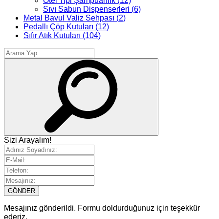
Otel Tipi Şampuanlık
(12)
Sıvı Sabun Dispenserleri
(6)
Metal Bavul Valiz Sehpası
(2)
Pedallı Çöp Kutuları
(12)
Sıfır Atık Kutuları
(104)
Sizi Arayalım!
GÖNDER
Mesajınız gönderildi. Formu doldurduğunuz için teşekkür
ederiz.