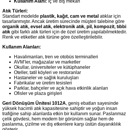
Kullanım Alanı:
İç ve dış mekân
Atık Türleri:
Standart modelde
plastik, kağıt, cam ve metal
atıklar için
tasarlanmıştır. Ancak üretim sürecinde müşteri talebine göre
organik atık, evsel atık, elektronik atık, pil, kompozit, tıbbi
atık
gibi farklı atık türleri için de özel üretim yapılabilmektedir.
Renk ve etiketler atık türüne göre özelleştirilebilir.
Kullanım Alanları:
Havalimanları, tren ve otobüs terminalleri
AVM’ler, mağazalar ve marketler
Okullar, üniversiteler ve kütüphaneler
Oteller, tatil köyleri ve restoranlar
Hastaneler ve sağlık kuruluşları
Fabrikalar ve üretim tesisleri
Parklar, bahçeler ve açık hava etkinlik alanları
Ofisler ve plaza girişleri
Geri Dönüşüm Ünitesi 1012A
, geniş ebatları sayesinde
yüksek hacimli atık kapasitesine sahiptir ve yoğun insan
trafiğine sahip alanlarda etkin bir kullanım sunar. Paslanmaz
çelik gövdesi, hem modern bir görünüm sağlar hem de
paslanma, çizilme ve dış etkenlere karşı üstün dayanıklılık
gösterir.