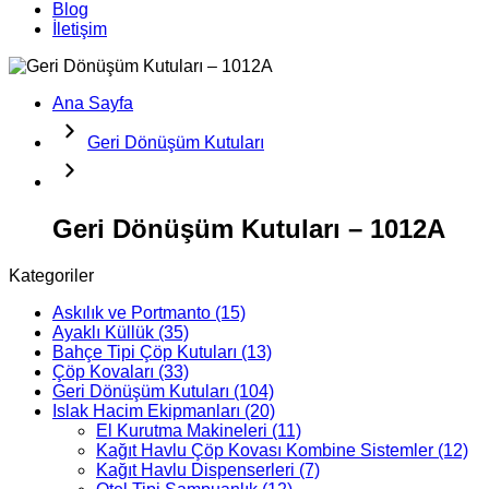
Blog
İletişim
Ana Sayfa
Geri Dönüşüm Kutuları
Geri Dönüşüm Kutuları – 1012A
Kategoriler
Askılık ve Portmanto
(15)
Ayaklı Küllük
(35)
Bahçe Tipi Çöp Kutuları
(13)
Çöp Kovaları
(33)
Geri Dönüşüm Kutuları
(104)
Islak Hacim Ekipmanları
(20)
El Kurutma Makineleri
(11)
Kağıt Havlu Çöp Kovası Kombine Sistemler
(12)
Kağıt Havlu Dispenserleri
(7)