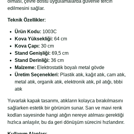
olması, çevre dostu uygulamalarda güvenle tercih
edilmesini sağlar.
Teknik Özellikler:
Ürün Kodu:
1003C
Kova Yüksekliği:
64 cm
Kova Çapı:
30 cm
Stand Genişliği:
69,5 cm
Stand Derinliği:
36 cm
Malzeme:
Elektrostatik boyalı metal gövde
Üretim Seçenekleri:
Plastik atık, kağıt atık, cam atık,
metal atık, organik atık, elektronik atık, pil atığı, tıbbi
atık
Yuvarlak kapak tasarımı, atıkların kolayca bırakılmasını
sağlarken estetik bir görünüm sunar. Sarı ve mavi renk
kodları sayesinde hangi atığın nereye atılması gerektiği
hızlıca anlaşılır, bu da geri dönüşüm sürecini hızlandırır.
Kullanım Alanları: