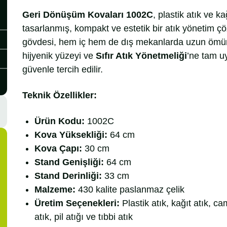
Geri Dönüşüm Kovaları 1002C
, plastik atık ve ka
tasarlanmış, kompakt ve estetik bir atık yönetim 
gövdesi, hem iç hem de dış mekanlarda uzun ömürl
hijyenik yüzeyi ve
Sıfır Atık Yönetmeliği
’ne tam u
güvenle tercih edilir.
Teknik Özellikler:
Ürün Kodu:
1002C
Kova Yüksekliği:
64 cm
Kova Çapı:
30 cm
Stand Genişliği:
64 cm
Stand Derinliği:
33 cm
Malzeme:
430 kalite paslanmaz çelik
Üretim Seçenekleri:
Plastik atık, kağıt atık, ca
atık, pil atığı ve tıbbi atık