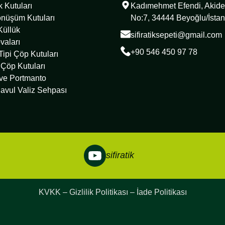
ık Kutuları
Kadımehmet Efendi, Akide
önüşüm Kutuları
No:7, 34444 Beyoğlu/İstan
Küllük
sifiratiksepeti@gmail.com
vaları
+90 546 450 97 78
ipi Çöp Kutuları
 Çöp Kutuları
 ve Portmanto
avul Valiz Sehpası
sifiratik
KVKK – Gizlilik Politikası – İade Politikası