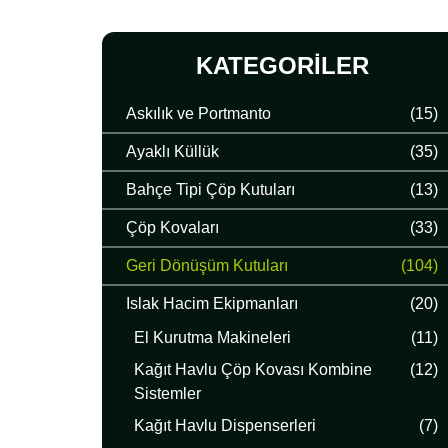
KATEGORILER
Askılık ve Portmanto
(15)
Ayaklı Küllük
(35)
Bahçe Tipi Çöp Kutuları
(13)
Çöp Kovaları
(33)
Geri Dönüşüm Kutuları
(104)
Islak Hacim Ekipmanları
(20)
El Kurutma Makineleri
(11)
Kağıt Havlu Çöp Kovası Kombine
(12)
Sistemler
Kağıt Havlu Dispenserleri
(7)