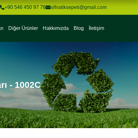
+90 546 450 97 78
sifiratiksepeti@gmail.com
rı
Diğer Ürünler
Hakkımızda
Blog
İletişim
rı - 1002C