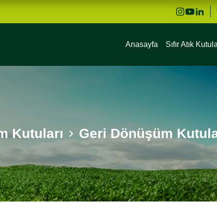
Anasayfa
Sıfır Atık Kutula
 Kutuları
Geri Dönüşüm Kutula