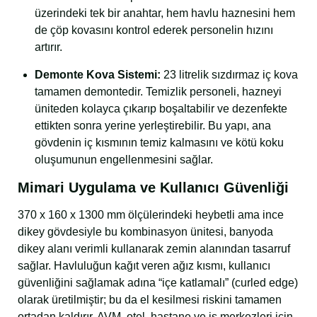
üzerindeki tek bir anahtar, hem havlu haznesini hem
de çöp kovasını kontrol ederek personelin hızını
artırır.
Demonte Kova Sistemi:
23 litrelik sızdırmaz iç kova
tamamen demontedir. Temizlik personeli, hazneyi
üniteden kolayca çıkarıp boşaltabilir ve dezenfekte
ettikten sonra yerine yerleştirebilir. Bu yapı, ana
gövdenin iç kısmının temiz kalmasını ve kötü koku
oluşumunun engellenmesini sağlar.
Mimari Uygulama ve Kullanıcı Güvenliği
370 x 160 x 1300
mm ölçülerindeki heybetli ama ince
dikey gövdesiyle bu kombinasyon ünitesi, banyoda
dikey alanı verimli kullanarak zemin alanından tasarruf
sağlar. Havluluğun kağıt veren ağız kısmı, kullanıcı
güvenliğini sağlamak adına “içe katlamalı” (curled edge)
olarak üretilmiştir; bu da el kesilmesi riskini tamamen
ortadan kaldırır. AVM, otel, hastane ve iş merkezleri için