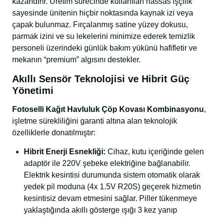
kazandırır. Üretim sürecinde kullanılan hassas işçilik
sayesinde ünitenin hiçbir noktasında kaynak izi veya
çapak bulunmaz. Fırçalanmış satine yüzey dokusu,
parmak izini ve su lekelerini minimize ederek temizlik
personeli üzerindeki günlük bakım yükünü hafifletir ve
mekanın “premium” algısını destekler.
Akıllı Sensör Teknolojisi ve Hibrit Güç
Yönetimi
Fotoselli Kağıt Havluluk Çöp Kovası Kombinasyonu
,
işletme sürekliliğini garanti altına alan teknolojik
özelliklerle donatılmıştır:
Hibrit Enerji Esnekliği:
Cihaz, kutu içeriğinde gelen
adaptör ile 220V şebeke elektriğine bağlanabilir.
Elektrik kesintisi durumunda sistem otomatik olarak
yedek pil moduna (4x 1.5V R20S) geçerek hizmetin
kesintisiz devam etmesini sağlar. Piller tükenmeye
yaklaştığında akıllı gösterge ışığı 3 kez yanıp