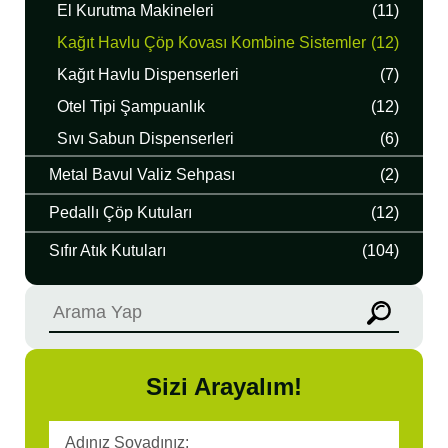
El Kurutma Makineleri
(11)
Kağıt Havlu Çöp Kovası Kombine Sistemler
(12)
Kağıt Havlu Dispenserleri
(7)
Otel Tipi Şampuanlık
(12)
Sıvı Sabun Dispenserleri
(6)
Metal Bavul Valiz Sehpası
(2)
Pedallı Çöp Kutuları
(12)
Sıfır Atık Kutuları
(104)
Sizi Arayalım!