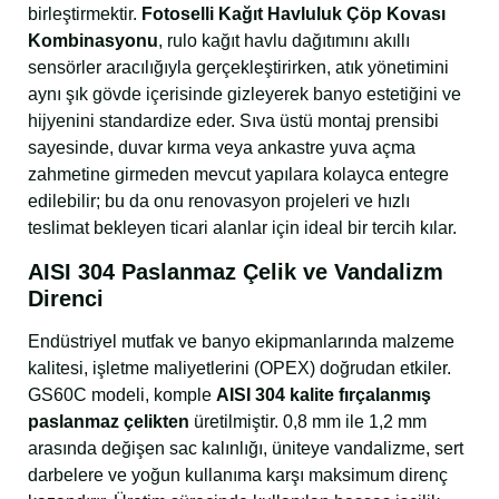
birleştirmektir.
Fotoselli Kağıt Havluluk Çöp Kovası
Kombinasyonu
, rulo kağıt havlu dağıtımını akıllı
sensörler aracılığıyla gerçekleştirirken, atık yönetimini
aynı şık gövde içerisinde gizleyerek banyo estetiğini ve
hijyenini standardize eder. Sıva üstü montaj prensibi
sayesinde, duvar kırma veya ankastre yuva açma
zahmetine girmeden mevcut yapılara kolayca entegre
edilebilir; bu da onu renovasyon projeleri ve hızlı
teslimat bekleyen ticari alanlar için ideal bir tercih kılar.
AISI 304 Paslanmaz Çelik ve Vandalizm
Direnci
Endüstriyel mutfak ve banyo ekipmanlarında malzeme
kalitesi, işletme maliyetlerini (OPEX) doğrudan etkiler.
GS60C modeli, komple
AISI 304 kalite fırçalanmış
paslanmaz çelikten
üretilmiştir. 0,8 mm ile 1,2 mm
arasında değişen sac kalınlığı, üniteye vandalizme, sert
darbelere ve yoğun kullanıma karşı maksimum direnç