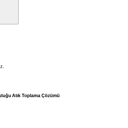
z.
luştuğu Atık Toplama Çözümü