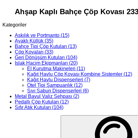
Ahşap Kaplı Bahçe Çöp Kovası 23
Kategoriler
Askılık ve Portmanto
(15)
Ayaklı Küllük
(35)
Bahçe Tipi Çöp Kutuları
(13)
Çöp Kovaları
(33)
Geri Dönüşüm Kutuları
(104)
Islak Hacim Ekipmanları
(20)
El Kurutma Makineleri
(11)
Kağıt Havlu Çöp Kovası Kombine Sistemler
(12)
Kağıt Havlu Dispenserleri
(7)
Otel Tipi Şampuanlık
(12)
Sıvı Sabun Dispenserleri
(6)
Metal Bavul Valiz Sehpası
(2)
Pedallı Çöp Kutuları
(12)
Sıfır Atık Kutuları
(104)