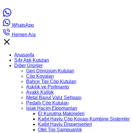
WhatsApp
Hemen Ara
Anasayfa
Sıfır Atık Kutuları
Diğer Ürünler
Geri Dönüşüm Kutuları
Çöp Kovaları
Bahçe Tipi Çöp Kutuları
Askılık ve Portmanto
Ayaklı Küllük
Metal Bavul Valiz Sehpası
Pedallı Çöp Kutuları
Islak Hacim Ekipmanları
El Kurutma Makineleri
Kağıt Havlu Çöp Kovası Kombine Sistemler
Kağıt Havlu Dispenserleri
Otel Tipi Şampuanlık