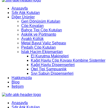
Anasayfa
Sıfır Atık Kutuları
Diğer Ürünler
Geri Dönüşüm Kutuları
Çöp Kovaları
Bahçe Tipi Çöp Kutuları
Askılık ve Portmanto
Ayaklı Küllük
Metal Bavul Valiz Sehpası
Pedallı Çöp Kutuları
Islak Hacim Ekipmanları
El Kurutma Makineleri
Kağıt Havlu Çöp Kovası Kombine Sistemler
Kağıt Havlu Dispenserleri
Otel Tipi Şampuanlık
Sıvı Sabun Dispenserleri
Hakkımızda
Blog
İletişim
Anasayfa
Sıfır Atık Kutuları