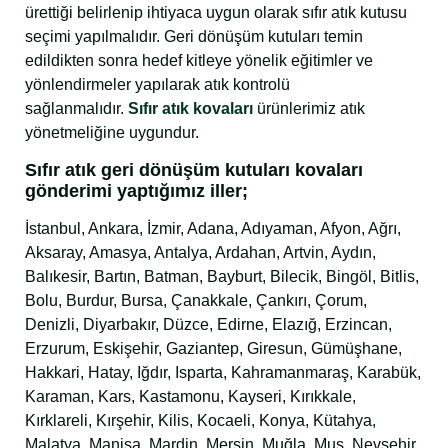
ürettiği belirlenip ihtiyaca uygun olarak sıfır atık kutusu
seçimi yapılmalıdır. Geri dönüşüm kutuları temin
edildikten sonra hedef kitleye yönelik eğitimler ve
yönlendirmeler yapılarak atık kontrolü
sağlanmalıdır.
Sıfır atık kovaları
ürünlerimiz atık
yönetmeliğine uygundur.
Sıfır atık geri dönüşüm kutuları kovaları
gönderimi yaptığımız iller;
İstanbul, Ankara, İzmir, Adana, Adıyaman, Afyon, Ağrı,
Aksaray, Amasya, Antalya, Ardahan, Artvin, Aydın,
Balıkesir, Bartın, Batman, Bayburt, Bilecik, Bingöl, Bitlis,
Bolu, Burdur, Bursa, Çanakkale, Çankırı, Çorum,
Denizli, Diyarbakır, Düzce, Edirne, Elazığ, Erzincan,
Erzurum, Eskişehir, Gaziantep, Giresun, Gümüşhane,
Hakkari, Hatay, Iğdır, Isparta, Kahramanmaraş, Karabük,
Karaman, Kars, Kastamonu, Kayseri, Kırıkkale,
Kırklareli, Kırşehir, Kilis, Kocaeli, Konya, Kütahya,
Malatya, Manisa, Mardin, Mersin, Muğla, Muş, Nevşehir,