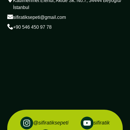
Kadımehmet Efendi, Akide Sk. No:7, 34444 Beyoğlu/
İstanbul
sifiratiksepeti@gmail.com
+90 546 450 97 78
@sifiratiksepeti
sifiratik