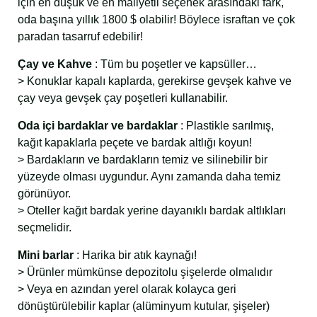
için en düşük ve en maliyetli seçenek arasındaki fark,
oda başına yıllık 1800 $ olabilir! Böylece israftan ve çok
paradan tasarruf edebilir!
Çay ve Kahve
: Tüm bu poşetler ve kapsüller…
> Konuklar kapalı kaplarda, gerekirse gevşek kahve ve
çay veya gevşek çay poşetleri kullanabilir.
Oda içi bardaklar ve bardaklar
: Plastikle sarılmış,
kağıt kapaklarla peçete ve bardak altlığı koyun!
> Bardakların ve bardakların temiz ve silinebilir bir
yüzeyde olması uygundur. Aynı zamanda daha temiz
görünüyor.
> Oteller kağıt bardak yerine dayanıklı bardak altlıkları
seçmelidir.
Mini barlar
: Harika bir atık kaynağı!
> Ürünler mümkünse depozitolu şişelerde olmalıdır
> Veya en azından yerel olarak kolayca geri
dönüştürülebilir kaplar (alüminyum kutular, şişeler)