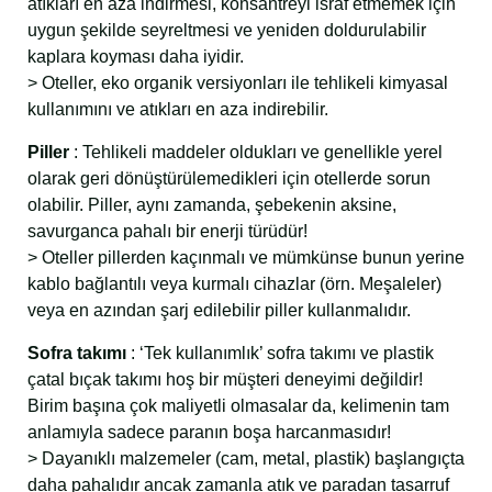
atıkları en aza indirmesi, konsantreyi israf etmemek için
uygun şekilde seyreltmesi ve yeniden doldurulabilir
kaplara koyması daha iyidir.
> Oteller, eko organik versiyonları ile tehlikeli kimyasal
kullanımını ve atıkları en aza indirebilir.
Piller
: Tehlikeli maddeler oldukları ve genellikle yerel
olarak geri dönüştürülemedikleri için otellerde sorun
olabilir. Piller, aynı zamanda, şebekenin aksine,
savurganca pahalı bir enerji türüdür!
> Oteller pillerden kaçınmalı ve mümkünse bunun yerine
kablo bağlantılı veya kurmalı cihazlar (örn. Meşaleler)
veya en azından şarj edilebilir piller kullanmalıdır.
Sofra takımı
: ‘Tek kullanımlık’ sofra takımı ve plastik
çatal bıçak takımı hoş bir müşteri deneyimi değildir!
Birim başına çok maliyetli olmasalar da, kelimenin tam
anlamıyla sadece paranın boşa harcanmasıdır!
> Dayanıklı malzemeler (cam, metal, plastik) başlangıçta
daha pahalıdır ancak zamanla atık ve paradan tasarruf