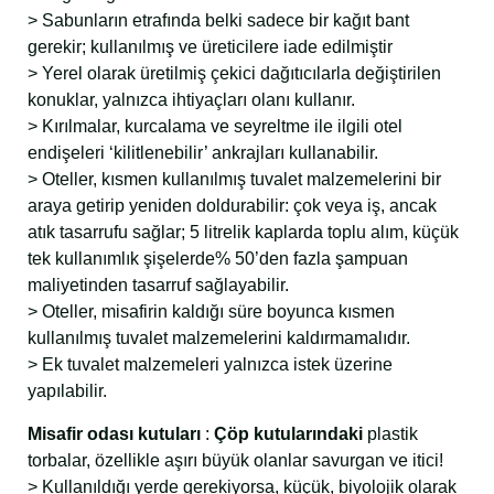
> Sabunların etrafında belki sadece bir kağıt bant
gerekir; kullanılmış ve üreticilere iade edilmiştir
> Yerel olarak üretilmiş çekici dağıtıcılarla değiştirilen
konuklar, yalnızca ihtiyaçları olanı kullanır.
> Kırılmalar, kurcalama ve seyreltme ile ilgili otel
endişeleri ‘kilitlenebilir’ ankrajları kullanabilir.
> Oteller, kısmen kullanılmış tuvalet malzemelerini bir
araya getirip yeniden doldurabilir: çok veya iş, ancak
atık tasarrufu sağlar; 5 litrelik kaplarda toplu alım, küçük
tek kullanımlık şişelerde% 50’den fazla şampuan
maliyetinden tasarruf sağlayabilir.
> Oteller, misafirin kaldığı süre boyunca kısmen
kullanılmış tuvalet malzemelerini kaldırmamalıdır.
> Ek tuvalet malzemeleri yalnızca istek üzerine
yapılabilir.
Misafir odası kutuları
:
Çöp kutularındaki
plastik
torbalar, özellikle aşırı büyük olanlar savurgan ve itici!
> Kullanıldığı yerde gerekiyorsa, küçük, biyolojik olarak