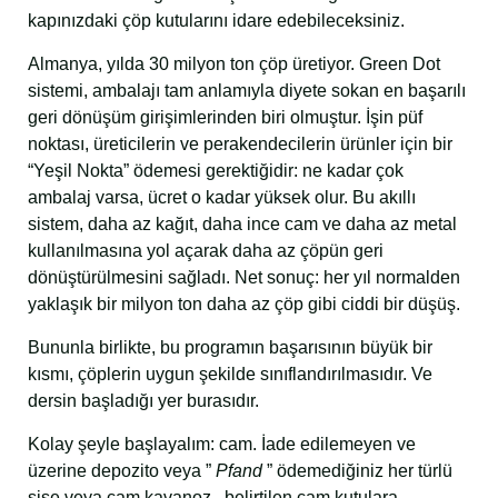
kapınızdaki çöp kutularını idare edebileceksiniz.
Almanya, yılda 30 milyon ton çöp üretiyor. Green Dot
sistemi, ambalajı tam anlamıyla diyete sokan en başarılı
geri dönüşüm girişimlerinden biri olmuştur. İşin püf
noktası, üreticilerin ve perakendecilerin ürünler için bir
“Yeşil Nokta” ödemesi gerektiğidir: ne kadar çok
ambalaj varsa, ücret o kadar yüksek olur. Bu akıllı
sistem, daha az kağıt, daha ince cam ve daha az metal
kullanılmasına yol açarak daha az çöpün geri
dönüştürülmesini sağladı. Net sonuç: her yıl normalden
yaklaşık bir milyon ton daha az çöp gibi ciddi bir düşüş.
Bununla birlikte, bu programın başarısının büyük bir
kısmı, çöplerin uygun şekilde sınıflandırılmasıdır. Ve
dersin başladığı yer burasıdır.
Kolay şeyle başlayalım: cam. İade edilemeyen ve
üzerine depozito veya ”
Pfand
” ödemediğiniz her türlü
şişe veya cam kavanoz , belirtilen cam kutulara