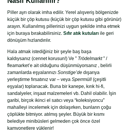
Nasıl Kullanılır?
Piller ayrı olarak imha edilir. Yerel alışveriş bölgenizde
küçük bir çöp kutusu (küçük bir çöp kutusu gibi görünür)
arayın. Kullanılmış pillerinizi uygun şekilde imha etmek
için buraya bırakabilirsiniz.
Sıfır atık kutuları
ile geri
dönüşüm hızlandırılır.
Hala atmak istediğiniz bir şeyle baş başa
kaldıysanız (cennet korusun!) Ve ”
Trödelmarkt
” /
fleamarket’e ait olduğunu düşünmüyorsanız , belirli
zamanlarda eşyalarınızı
Sonstige’de
dışarıya
yerleştirme fırsatınız var – veya
Sperrmüll
(çeşitli
eşyalar) toplanacak. Buna bir kanepe, kırık hi-fi,
sandalyeler, inşaat malzemeleri vb. Dahil olabilir. İşin
garibi, birçok ikinci el satıcı veya “koleksiyoncu”
mahalleyi incelemek için dolaşırken, bunların çoğu
çöplükte bitmiyor. atılmış şeyler. Büyük bir kısmı
belediye minibüsleri gelmeden çok önce özel
kamyonetlere yüklenir!