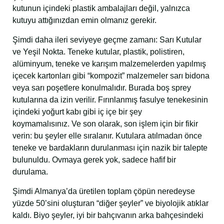
kutunun içindeki plastik ambalajları değil, yalnızca
kutuyu attığınızdan emin olmanız gerekir.
Şimdi daha ileri seviyeye geçme zamanı: Sarı Kutular
ve Yeşil Nokta. Teneke kutular, plastik, polistiren,
alüminyum, teneke ve karışım malzemelerden yapılmış
içecek kartonları gibi “kompozit” malzemeler sarı bidona
veya sarı poşetlere konulmalıdır. Burada boş sprey
kutularına da izin verilir. Fırınlanmış fasulye tenekesinin
içindeki yoğurt kabı gibi iç içe bir şey
koymamalısınız. Ve son olarak, son işlem için bir fikir
verin: bu şeyler elle sıralanır. Kutulara atılmadan önce
teneke ve bardakların durulanması için nazik bir talepte
bulunuldu. Ovmaya gerek yok, sadece hafif bir
durulama.
Şimdi Almanya’da üretilen toplam çöpün neredeyse
yüzde 50’sini oluşturan “diğer şeyler” ve biyolojik atıklar
kaldı. Biyo şeyler, iyi bir bahçıvanın arka bahçesindeki