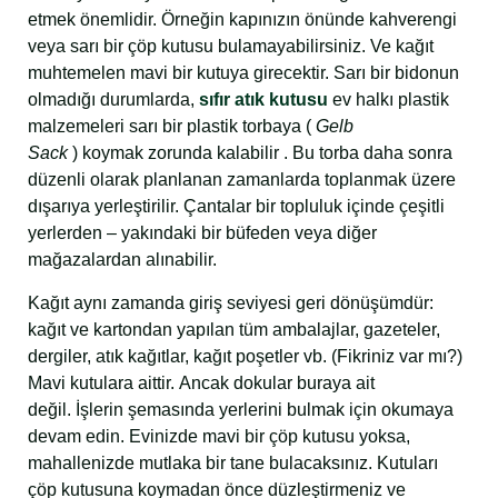
etmek önemlidir. Örneğin kapınızın önünde kahverengi
veya sarı bir çöp kutusu bulamayabilirsiniz. Ve kağıt
muhtemelen mavi bir kutuya girecektir. Sarı bir bidonun
olmadığı durumlarda,
sıfır atık kutusu
ev halkı plastik
malzemeleri sarı bir plastik torbaya (
Gelb
Sack
) koymak zorunda kalabilir . Bu torba daha sonra
düzenli olarak planlanan zamanlarda toplanmak üzere
dışarıya yerleştirilir. Çantalar bir topluluk içinde çeşitli
yerlerden – yakındaki bir büfeden veya diğer
mağazalardan alınabilir.
Kağıt aynı zamanda giriş seviyesi geri dönüşümdür:
kağıt ve kartondan yapılan tüm ambalajlar, gazeteler,
dergiler, atık kağıtlar, kağıt poşetler vb. (Fikriniz var mı?)
Mavi kutulara aittir. Ancak dokular buraya ait
değil. İşlerin şemasında yerlerini bulmak için okumaya
devam edin. Evinizde mavi bir çöp kutusu yoksa,
mahallenizde mutlaka bir tane bulacaksınız. Kutuları
çöp kutusuna koymadan önce düzleştirmeniz ve