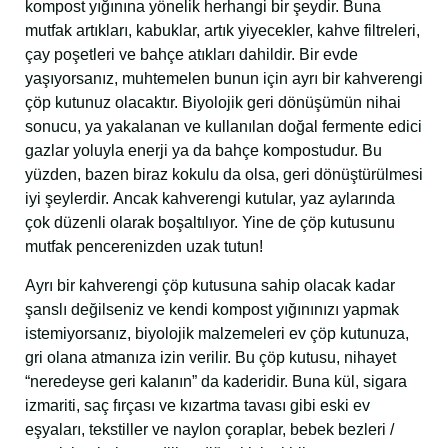
kompost yığınına yönelik herhangi bir şeydir. Buna
mutfak artıkları, kabuklar, artık yiyecekler, kahve filtreleri,
çay poşetleri ve bahçe atıkları dahildir. Bir evde
yaşıyorsanız, muhtemelen bunun için ayrı bir kahverengi
çöp kutunuz olacaktır. Biyolojik geri dönüşümün nihai
sonucu, ya yakalanan ve kullanılan doğal fermente edici
gazlar yoluyla enerji ya da bahçe kompostudur. Bu
yüzden, bazen biraz kokulu da olsa, geri dönüştürülmesi
iyi şeylerdir. Ancak kahverengi kutular, yaz aylarında
çok düzenli olarak boşaltılıyor. Yine de çöp kutusunu
mutfak pencerenizden uzak tutun!
Ayrı bir kahverengi çöp kutusuna sahip olacak kadar
şanslı değilseniz ve kendi kompost yığınınızı yapmak
istemiyorsanız, biyolojik malzemeleri ev çöp kutunuza,
gri olana atmanıza izin verilir. Bu çöp kutusu, nihayet
“neredeyse geri kalanın” da kaderidir. Buna kül, sigara
izmariti, saç fırçası ve kızartma tavası gibi eski ev
eşyaları, tekstiller ve naylon çoraplar, bebek bezleri /